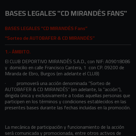
Skip to main content
BASES LEGALES CD MIRANDÉS FANS AUTOBAFER Y CD MIRAN
BASES LEGALES "CD MIRANDÉS FANS"
BASES LEGALES “CD MIRANDÉS Fans”
“Sorteo de AUTOBAFER & CD MIRANDÉS”
1.- ÁMBITO.
El CLUB DEPORTIVO MIRANDÉS S.A.D., con NIF: A09018086
y domicilio en calle Francisco Cantera, 1 con CP. 09200 de
Miranda de Ebro, Burgos (en adelante el CLUB)
·
promoverá una acción denominada “Sorteo de
AUTOBAFER & CD MIRANDÉS” (en adelante, la “acción”),
dirigida única y exclusivamente a todas aquellas personas que
participen en los términos y condiciones establecidos en las
presentes bases durante las fechas incluidas en la promoción.
La mecánica de participación y funcionamiento de la acción
será comunicada y promocionada, entre otros activos de