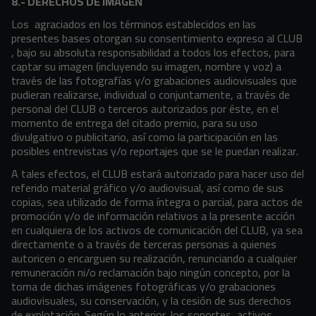
8.- DERECHOS DE IMAGEN
Los
agraciados en los términos establecidos en las
presentes bases otorgan su consentimiento expreso al CLUB
, bajo su absoluta responsabilidad a todos los efectos, para
captar su imagen (incluyendo su imagen, nombre y voz) a
través de las fotografías y/o grabaciones audiovisuales que
pudieran realizarse, individual o conjuntamente, a través de
personal del CLUB o terceros autorizados por éste, en el
momento de entrega del citado premio, para su uso
divulgativo o publicitario, así como la participación en las
posibles entrevistas y/o reportajes que se le puedan realizar.
A tales efectos, el CLUB estará autorizado para hacer uso del
referido material gráfico y/o audiovisual, así como de sus
copias, sea utilizado de forma íntegra o parcial, para actos de
promoción y/o de información relativos a la presente acción
en cualquiera de los activos de comunicación del CLUB, ya sea
directamente o a través de terceras personas a quienes
autoricen o encarguen su realización, renunciando a cualquier
remuneración ni/o reclamación bajo ningún concepto, por la
toma de dichas imágenes fotográficas y/o grabaciones
audiovisuales, su conservación, y la cesión de sus derechos
de explotación. Según lo anterior, los soportes, activos