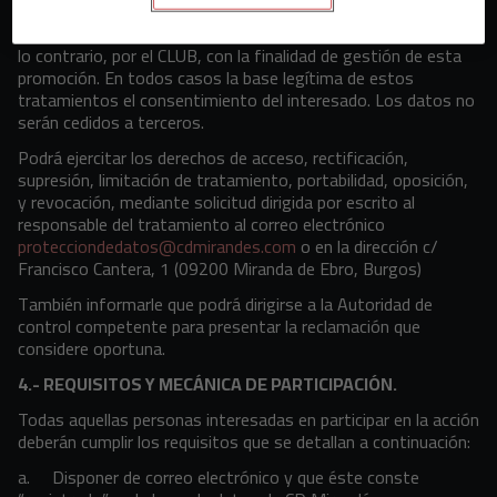
legales, presta su consentimiento para que los datos que
libremente facilita sean tratados, mientras que no comunique
lo contrario, por el CLUB, con la finalidad de gestión de esta
promoción. En todos casos la base legítima de estos
tratamientos el consentimiento del interesado. Los datos no
serán cedidos a terceros.
Podrá ejercitar los derechos de acceso, rectificación,
supresión, limitación de tratamiento, portabilidad, oposición,
y revocación, mediante solicitud dirigida por escrito al
responsable del tratamiento al correo electrónico
protecciondedatos@cdmirandes.com
o en la dirección c/
Francisco Cantera, 1 (09200 Miranda de Ebro, Burgos)
También informarle que podrá dirigirse a la Autoridad de
control competente para presentar la reclamación que
considere oportuna.
4.- REQUISITOS Y MECÁNICA DE PARTICIPACIÓN.
Todas aquellas personas interesadas en participar en la acción
deberán cumplir los requisitos que se detallan a continuación:
a. Disponer de correo electrónico y que éste conste