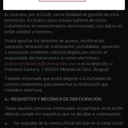
legales, presta su consentimiento para que los datos que
libremente facilita sean tratados, mientras que no comunique
lo contrario, por el CLUB, con la finalidad de gestión de esta
promoción. En todos casos la base legítima de estos
tratamientos el consentimiento del interesado. Los datos no
serán cedidos a terceros.
Podrá ejercitar los derechos de acceso, rectificación,
supresión, limitación de tratamiento, portabilidad, oposición,
y revocación, mediante solicitud dirigida por escrito al
responsable del tratamiento al correo electrónico
protecciondedatos@cdmirandes.com
o en la dirección c/
Francisco Cantera, 1 (09200 Miranda de Ebro, Burgos)
También informarle que podrá dirigirse a la Autoridad de
control competente para presentar la reclamación que
considere oportuna.
4.- REQUISITOS Y MECÁNICA DE PARTICIPACIÓN.
Todas aquellas personas interesadas en participar en la acción
deberán cumplir los requisitos que se detallan a continuación:
a. Ser seguidor de la cuenta oficial del Club en el canal social