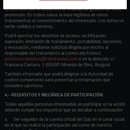
libremente facilita sean tratados, mientras que no comunique
lo contrario, por el CLUB, con la finalidad de gestión de esta
promoción. En todos casos la base legítima de estos
tratamientos el consentimiento del interesado. Los datos no
serán cedidos a terceros.
Podrá ejercitar los derechos de acceso, rectificación,
supresión, limitación de tratamiento, portabilidad, oposición,
y revocación, mediante solicitud dirigida por escrito al
responsable del tratamiento al correo electrónico
protecciondedatos@cdmirandes.com
o en la dirección c/
Francisco Cantera, 1 (09200 Miranda de Ebro, Burgos)
También informarle que podrá dirigirse a la Autoridad de
control competente para presentar la reclamación que
considere oportuna.
4.- REQUISITOS Y MECÁNICA DE PARTICIPACIÓN.
Todas aquellas personas interesadas en participar en la acción
deberán cumplir los requisitos que se detallan a continuación:
a. Ser seguidor de la cuenta oficial del Club en el canal social
en el que se realice la participación así como de nuestro