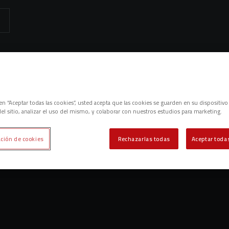
emos contenidos relacionados con esta. Mínimo tres caracteres.
es
c en “Aceptar todas las cookies”, usted acepta que las cookies se guarden en su dispositivo
el sitio, analizar el uso del mismo, y colaborar con nuestros estudios para marketing.
ción de cookies
Rechazarlas todas
Aceptar todas