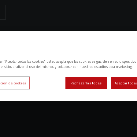
emos contenidos relacionados con esta. Mínimo tres caracteres.
es
c en “Aceptar todas las cookies”, usted acepta que las cookies se guarden en su dispositivo
el sitio, analizar el uso del mismo, y colaborar con nuestros estudios para marketing.
ción de cookies
Rechazarlas todas
Aceptar todas