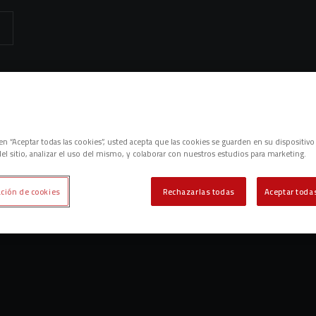
emos contenidos relacionados con esta. Mínimo tres caracteres.
es
c en “Aceptar todas las cookies”, usted acepta que las cookies se guarden en su dispositivo
el sitio, analizar el uso del mismo, y colaborar con nuestros estudios para marketing.
ción de cookies
Rechazarlas todas
Aceptar todas