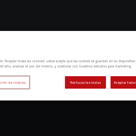
Lo sentimos, no hemos encontrado nada.
c en “Aceptar todas las cookies”, usted acepta que las cookies se guarden en su dispositivo
el sitio, analizar el uso del mismo, y colaborar con nuestros estudios para marketing.
Intenta otra búsqueda.
ción de cookies
Rechazarlas todas
Aceptar todas