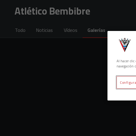
Skip to main content
Atlético Bembibre
Todo
Noticias
Vídeos
Galerías
Al hacer cli
navegación d
Configura