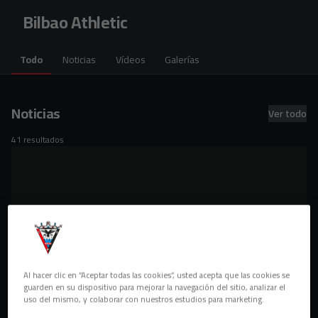
Skip to main content
Bilbao Athletic
Todo
Noticias
Vídeos
Galerías
Noticias
Ver todo
41 resultados
Al hacer clic en “Aceptar todas las cookies”, usted acepta que las cookies se
guarden en su dispositivo para mejorar la navegación del sitio, analizar el
uso del mismo, y colaborar con nuestros estudios para marketing.