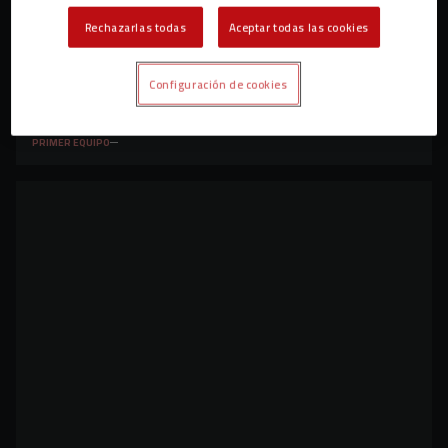
Rechazarlas todas
Aceptar todas las cookies
Configuración de cookies
Empate sin goles en Lezama en un encuentro
con mejoría rojilla (0-0)
PRIMER EQUIPO