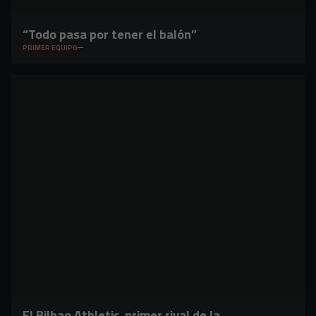
“Todo pasa por tener el balón”
PRIMER EQUIPO
El Bilbao Athletic, primer rival de la