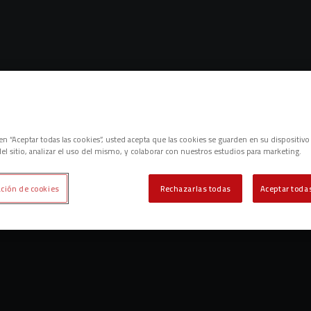
Lo sentimos, no hemos encontrado nada.
c en “Aceptar todas las cookies”, usted acepta que las cookies se guarden en su dispositivo
el sitio, analizar el uso del mismo, y colaborar con nuestros estudios para marketing.
Intenta otra búsqueda.
ción de cookies
Rechazarlas todas
Aceptar todas