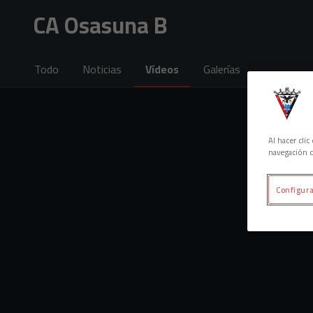
Skip to main content
CA Osasuna B
Todo
Noticias
Vídeos
Galerías
Al hacer cli
navegación d
Configura