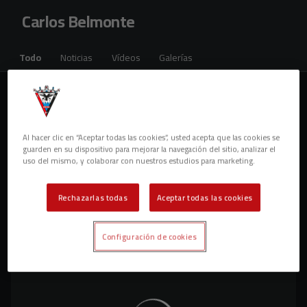
Skip to main content
Carlos Belmonte
Todo
Noticias
Vídeos
Galerías
Noticias
1 resultados
Al hacer clic en “Aceptar todas las cookies”, usted acepta que las cookies se
guarden en su dispositivo para mejorar la navegación del sitio, analizar el
uso del mismo, y colaborar con nuestros estudios para marketing.
Rechazarlas todas
Aceptar todas las cookies
Configuración de cookies