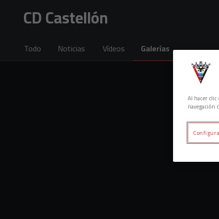
Skip to main content
CD Castellón
Todo
Noticias
Vídeos
Galerías
Al hacer cli
navegación d
Configura