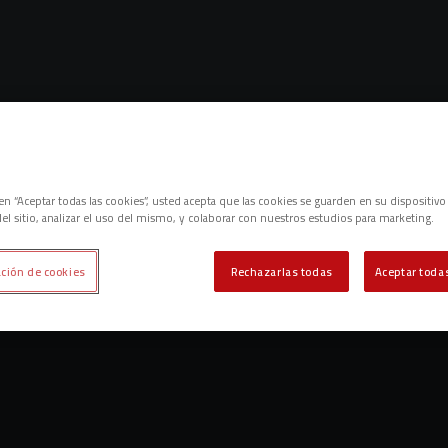
Lo sentimos, no hemos encontrado nada.
c en “Aceptar todas las cookies”, usted acepta que las cookies se guarden en su dispositivo
el sitio, analizar el uso del mismo, y colaborar con nuestros estudios para marketing.
Intenta otra búsqueda.
ción de cookies
Rechazarlas todas
Aceptar todas