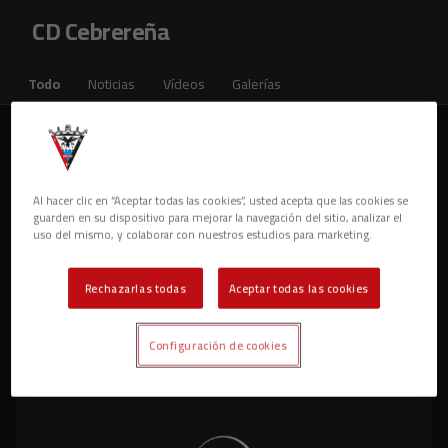
Skip to main content
CD Cebrereña
Todo
Noticias
Vídeos
Galerías
Noticias
1 resultados
Al hacer clic en “Aceptar todas las cookies”, usted acepta que las cookies se
guarden en su dispositivo para mejorar la navegación del sitio, analizar el
uso del mismo, y colaborar con nuestros estudios para marketing.
Rechazarlas todas
Aceptar todas las cookies
Configuración de cookies