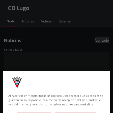
Skip to main content
CD Lugo
Todo
Noticias
Vídeos
Galerías
Noticias
Ver todo
43 resultados
Al hacer clic en “Aceptar todas las cookies”, usted acepta que las cookies se
guarden en su dispositivo para mejorar la navegación del sitio, analizar el
uso del mismo, y colaborar con nuestros estudios para marketing.