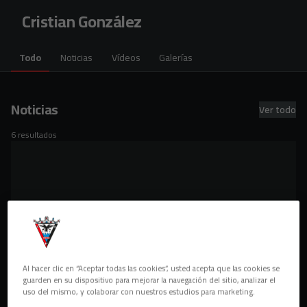
Skip to main content
Cristian González
Todo
Noticias
Vídeos
Galerías
Noticias
Ver todo
6 resultados
Al hacer clic en “Aceptar todas las cookies”, usted acepta que las cookies se
guarden en su dispositivo para mejorar la navegación del sitio, analizar el
uso del mismo, y colaborar con nuestros estudios para marketing.