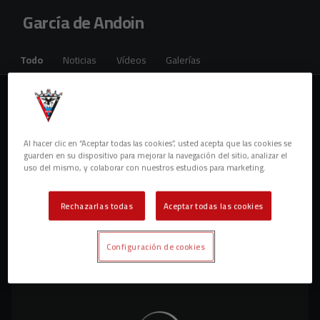
Skip to main content
García de Andoin
Todo
Noticias
Vídeos
Galerías
Noticias
1 resultados
Al hacer clic en “Aceptar todas las cookies”, usted acepta que las cookies se
guarden en su dispositivo para mejorar la navegación del sitio, analizar el
uso del mismo, y colaborar con nuestros estudios para marketing.
Rechazarlas todas
Aceptar todas las cookies
Configuración de cookies