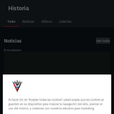
Skip to main content
Historia
Todo
Noticias
Vídeos
Galerías
Noticias
Ver todo
8 resultados
Al hacer clic en “Aceptar todas las cookies”, usted acepta que las cookies se
guarden en su dispositivo para mejorar la navegación del sitio, analizar el
uso del mismo, y colaborar con nuestros estudios para marketing.