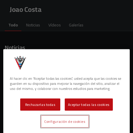
Skip to main content
Joao Costa
Todo
Noticias
Vídeos
Galerías
Noticias
2 resultados
Al hacer clic en “Aceptar todas las cookies”, usted acepta que las cookies se
guarden en su dispositivo para mejorar la navegación del sitio, analizar el
uso del mismo, y colaborar con nuestros estudios para marketing.
Rechazarlas todas
Aceptar todas las cookies
Configuración de cookies