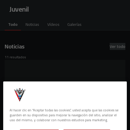
Skip to main content
Juvenil
Todo
Noticias
Vídeos
Galerías
Noticias
Ver todo
11 resultados
Al hacer clic en “Aceptar todas las cookies”, usted acepta que las cookies se
guarden en su dispositivo para mejorar la navegación del sitio, analizar el
uso del mismo, y colaborar con nuestros estudios para marketing.