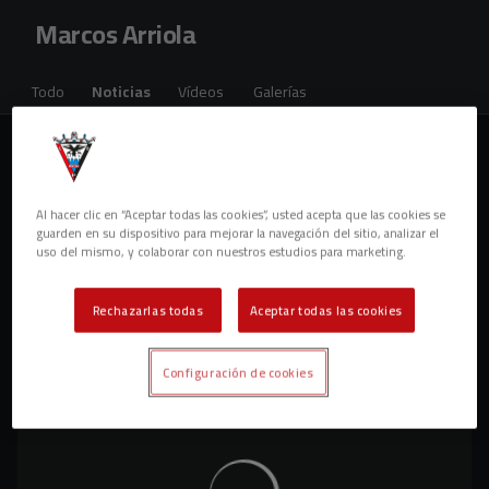
Skip to main content
Marcos Arriola
Todo
Noticias
Vídeos
Galerías
1 resultados
Al hacer clic en “Aceptar todas las cookies”, usted acepta que las cookies se
guarden en su dispositivo para mejorar la navegación del sitio, analizar el
uso del mismo, y colaborar con nuestros estudios para marketing.
Rechazarlas todas
Aceptar todas las cookies
Configuración de cookies