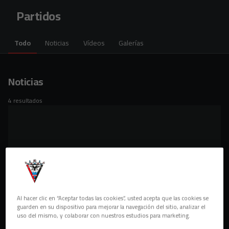
Skip to main content
Partidos
Todo
Noticias
Vídeos
Galerías
Noticias
4 resultados
Al hacer clic en “Aceptar todas las cookies”, usted acepta que las cookies se
guarden en su dispositivo para mejorar la navegación del sitio, analizar el
uso del mismo, y colaborar con nuestros estudios para marketing.