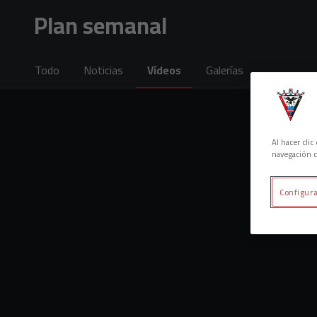
Skip to main content
Plan semanal
Todo
Noticias
Vídeos
Galerías
Al hacer cli
navegación d
Configura