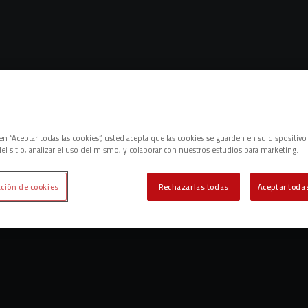
Lo sentimos, no hemos encontrado nada.
c en “Aceptar todas las cookies”, usted acepta que las cookies se guarden en su dispositivo
el sitio, analizar el uso del mismo, y colaborar con nuestros estudios para marketing.
Intenta otra búsqueda.
ción de cookies
Rechazarlas todas
Aceptar todas