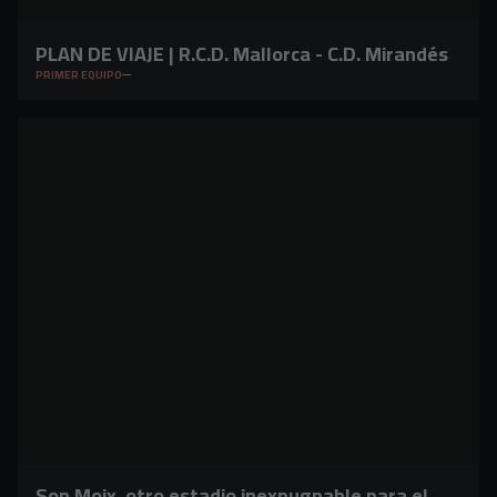
PLAN DE VIAJE | R.C.D. Mallorca - C.D. Mirandés
PRIMER EQUIPO
Son Moix, otro estadio inexpugnable para el