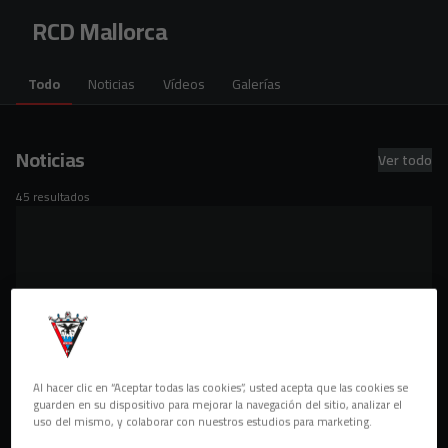
Skip to main content
RCD Mallorca
Todo
Noticias
Vídeos
Galerías
Noticias
Ver todo
45 resultados
Al hacer clic en “Aceptar todas las cookies”, usted acepta que las cookies se
guarden en su dispositivo para mejorar la navegación del sitio, analizar el
uso del mismo, y colaborar con nuestros estudios para marketing.