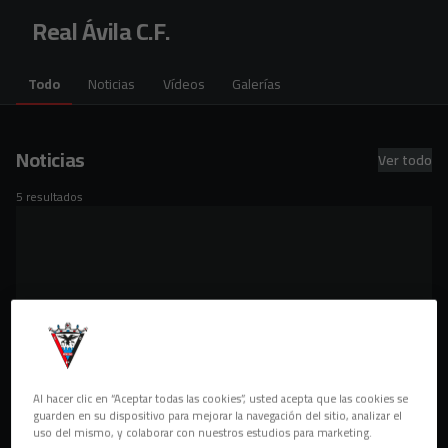
Skip to main content
Real Ávila C.F.
Todo
Noticias
Vídeos
Galerías
Noticias
Ver todo
5 resultados
Al hacer clic en “Aceptar todas las cookies”, usted acepta que las cookies se
guarden en su dispositivo para mejorar la navegación del sitio, analizar el
uso del mismo, y colaborar con nuestros estudios para marketing.