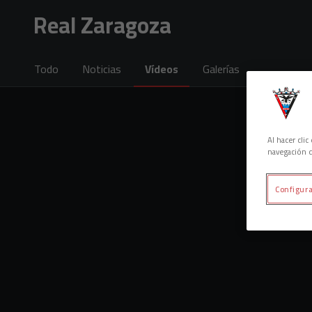
Skip to main content
Real Zaragoza
Todo
Noticias
Vídeos
Galerías
Al hacer cli
navegación d
Configura