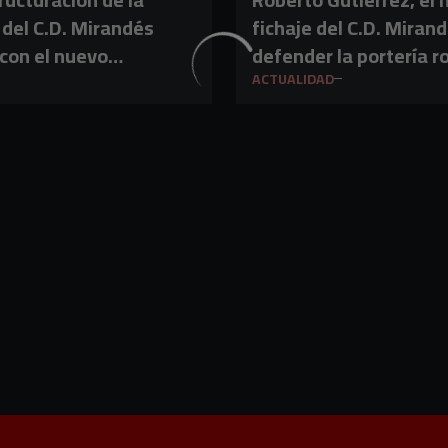
a del C.D. Mirandés
fichaje del C.D. Miran
con el nuevo
defender la portería ro
eta, Roberto
ACTUALIDAD
z