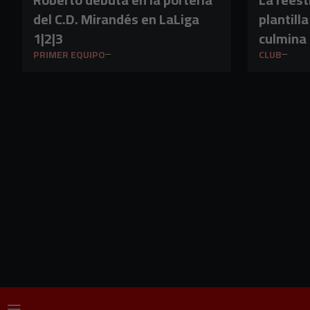
del C.D. Mirandés en LaLiga
plantill
1|2|3
culmina 
guardam
PRIMER EQUIPO
CLUB
Gutiérre