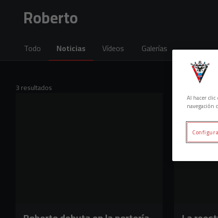
Skip to main content
Roberto
Todo
Noticias
Vídeos
Galerías
3 resultados
Al hacer cli
navegación d
Configura
Roberto debuta en la portería
La reest