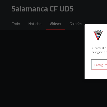
Skip to main content
Salamanca CF UDS
Todo
Noticias
Vídeos
Galerías
Al hacer cli
navegación d
Configura