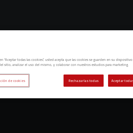
Lo sentimos, no hemos encontrado nada.
c en “Aceptar todas las cookies”, usted acepta que las cookies se guarden en su dispositivo
el sitio, analizar el uso del mismo, y colaborar con nuestros estudios para marketing.
Intenta otra búsqueda.
ción de cookies
Rechazarlas todas
Aceptar todas