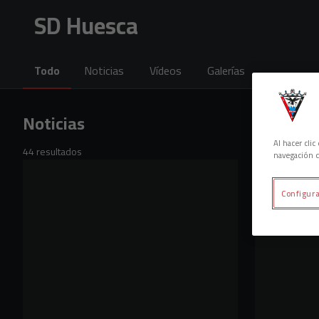
Skip to main content
SD Huesca
Todo
Noticias
Vídeos
Galerías
Noticias
Al hacer cli
44 resultados
navegación d
Configura