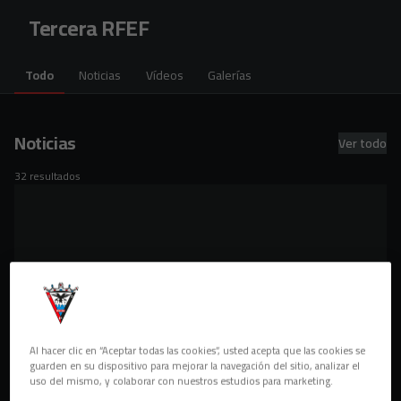
Skip to main content
Tercera RFEF
Todo
Noticias
Vídeos
Galerías
Noticias
Ver todo
32 resultados
Al hacer clic en “Aceptar todas las cookies”, usted acepta que las cookies se
guarden en su dispositivo para mejorar la navegación del sitio, analizar el
uso del mismo, y colaborar con nuestros estudios para marketing.