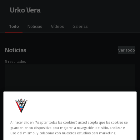
Skip to main content
Urko Vera
Todo
Noticias
Vídeos
Galerías
Noticias
Ver todo
9 resultados
Al hacer clic en “Aceptar todas las cookies”, usted acepta que las cookies se
guarden en su dispositivo para mejorar la navegación del sitio, analizar el
uso del mismo, y colaborar con nuestros estudios para marketing.