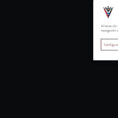
Al hacer cli
navegación d
Configura