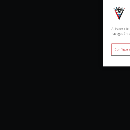
Al hacer cli
navegación d
Configura