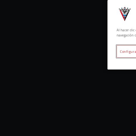
Al hacer cli
navegación d
Configura