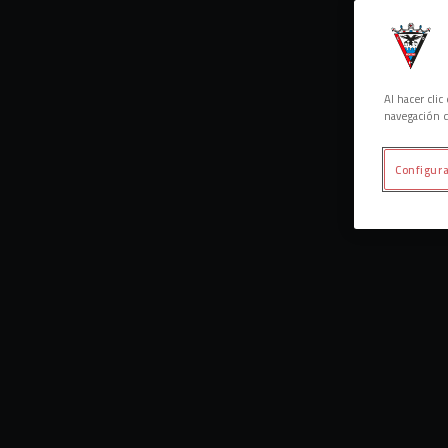
Al hacer cli
navegación d
Configura