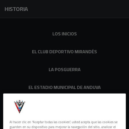
Skip to main content
HISTORIA
LOS INICIOS
EL CLUB DEPORTIVO MIRANDÉS
LA POSGUERRA
EL ESTADIO MUNICIPAL DE ANDUVA
LAS BODAS DE PLATA
Al hacer clic en “Aceptar todas las cookies”, usted acepta que las cookies se
guarden en su dispositivo para mejorar la navegación del sitio, analizar el