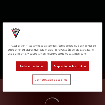
Skip to main content
Al hacer clic en “Aceptar todas las cookies”, usted acepta que las cookies se
guarden en su dispositivo para mejorar la navegación del sitio, analizar el
uso del mismo, y colaborar con nuestros estudios para marketing.
MEJI
Rechazarlas todas
Aceptar todas las cookies
POSICIÓN
2º ENTRENADOR
PARTIDOS
GOLES
ASISTENCIAS
Configuración de cookies
0
0
0