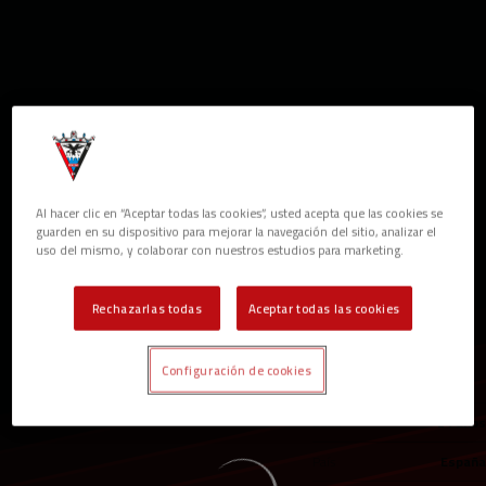
Skip to main content
Al hacer clic en “Aceptar todas las cookies”, usted acepta que las cookies se
guarden en su dispositivo para mejorar la navegación del sitio, analizar el
uso del mismo, y colaborar con nuestros estudios para marketing.
UNAX
Rechazarlas todas
Aceptar todas las cookies
POSICIÓN
DELEGADO DE EQUIPO
Configuración de cookies
Nacimiento
Edad
24 años
País
España