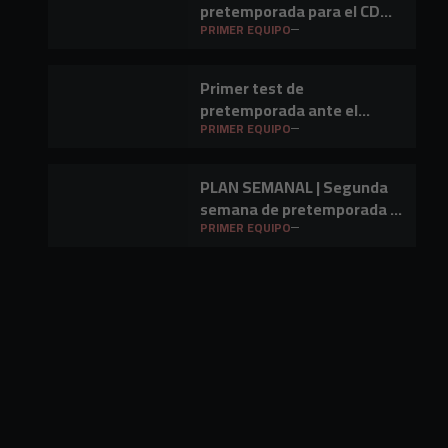
pretemporada para el CD
Mirandés en Lasesarre
PRIMER EQUIPO
Primer test de
pretemporada ante el
Barakaldo CF
PRIMER EQUIPO
PLAN SEMANAL | Segunda
semana de pretemporada y
primer amistoso a la vista
PRIMER EQUIPO