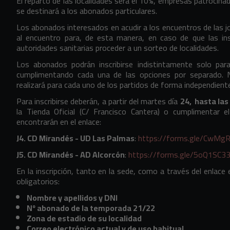
El reparto de las localidades será el 10%, empresas patrocina
se destinará a los abonados particulares.
Los abonados interesados en acudir a los encuentros de las jo
al encuentro para, de esta manera, en caso de que las ins
autoridades sanitarias proceder a un sorteo de localidades.
Los abonados podrán inscribirse indistintamente solo par
cumplimentando cada una de las opciones por separado. N
realizará para cada uno de los partidos de forma independient
Para inscribirse deberán, a partir del martes día
24,
hasta las
la Tienda Oficial (C/ Francisco Cantera) o cumplimentar el
encontrarán en el enlace:
J4. CD Mirandés - UD Las Palmas
:
https://forms.gle/CwM
J5. CD Mirandés - AD Alcorcón
:
https://forms.gle/5oQ1SC
En la inscripción, tanto en la sede, como a través del enlace 
obligatorios:
Nombre y apellidos y DNI
Nº abonado de la temporada 21/22
Zona de estadio de su localidad
Correo electrónico actual y de uso habitual