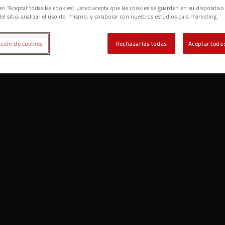
c en “Aceptar todas las cookies”, usted acepta que las cookies se guarden en su dispositivo
el sitio, analizar el uso del mismo, y colaborar con nuestros estudios para marketing.
ción de cookies
Rechazarlas todas
Aceptar todas