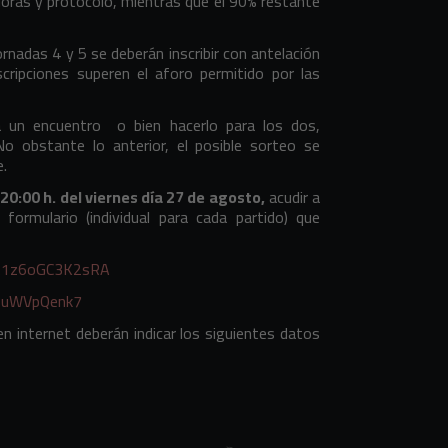
doras y protocolo, mientras que el 90% restante
rnadas 4 y 5 se deberán inscribir con antelación
cripciones superen el aforo permitido por las
a un encuentro
o bien hacerlo para los dos,
o obstante lo anterior, el posible sorteo se
e.
 20:00 h. del viernes día 27 de agosto,
acudir a
 formulario (individual para cada partido) que
gR1z6oGC3K2sRA
33uWVpQenk7
en internet deberán indicar los siguientes datos