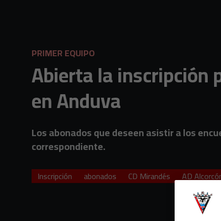
Skip to main content
PRIMER EQUIPO
Abierta la inscripción
en Anduva
Los abonados que deseen asistir a los encuen
correspondiente.
Inscripción
abonados
CD Mirandés
AD Alcorcó