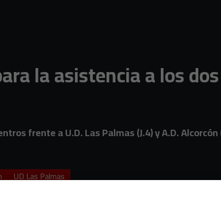
 para la asistencia a los d
tros frente a U.D. Las Palmas (J.4) y A.D. Alcorcón (
n
UD Las Palmas