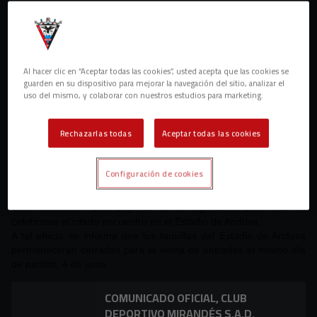
Al hacer clic en “Aceptar todas las cookies”, usted acepta que las cookies se
guarden en su dispositivo para mejorar la navegación del sitio, analizar el
uso del mismo, y colaborar con nuestros estudios para marketing.
Rechazarlas todas
Aceptar todas las cookies
Las localidades puestas a la venta este mismo lunes, 30 de
Configuración de cookies
mayo, en la tienda oficial del Club Deportivo Mirandés para el
partido correspondiente a la 42ª jornada de Liga Adelante entre
C.D. Mirandés – C.D. Leganés se han agotado a cinco días de
celebrarse el citado encuentro en el Estadio de Anduva.
A tal efecto se informa que las taquillas del Estadio de Anduva
permanecerán cerradas para la venta de entradas el mismo día
de partido, 4 de junio.
COMUNICADO OFICIAL, CLUB
DEPORTIVO MIRANDÉS S.A.D.