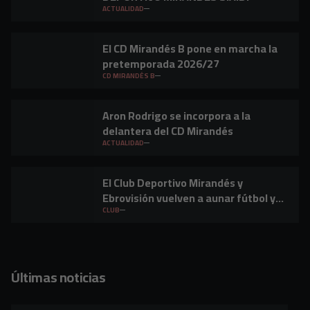
ACTUALIDAD
El CD Mirandés B pone en marcha la
pretemporada 2026/27
CD MIRANDÉS B
Aron Rodrigo se incorpora a la
delantera del CD Mirandés
ACTUALIDAD
El Club Deportivo Mirandés y
Ebrovisión vuelven a aunar fútbol y
música en Miranda de Ebro
CLUB
Últimas noticias