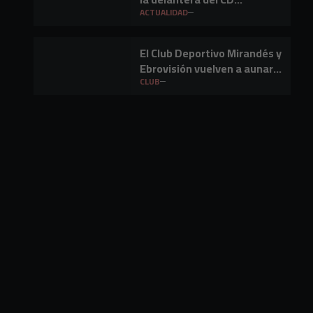
Mirandés
ACTUALIDAD
El Club Deportivo Mirandés y
Ebrovisión vuelven a aunar
fútbol y música en Miranda
CLUB
de Ebro