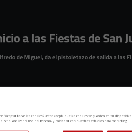
nicio a las Fiestas de San 
lfredo de Miguel, da el pistoletazo de salida a las 
c en “Aceptar todas las cookies”, usted acepta que las cookies se guarden en su dispositivo
el sitio, analizar el uso del mismo, y colaborar con nuestros estudios para marketing.