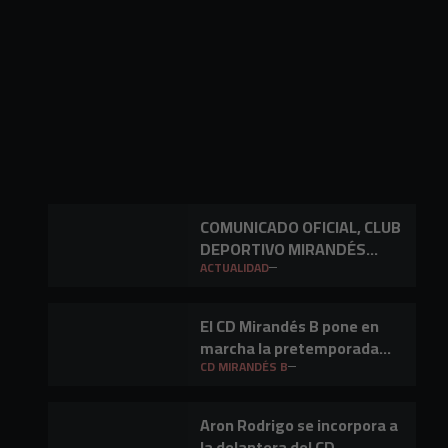
COMUNICADO OFICIAL, CLUB
DEPORTIVO MIRANDÉS
S.A.D.
ACTUALIDAD
El CD Mirandés B pone en
marcha la pretemporada
2026/27
CD MIRANDÉS B
Aron Rodrigo se incorpora a
la delantera del CD