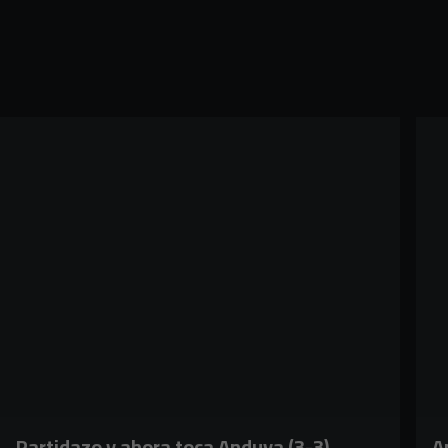
Partidazo y ahora toca Anduva (3-3)
A