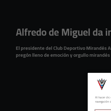
Skip to main content
Alfredo de Miguel da i
El presidente del Club Deportivo Mirandés A
pregón lleno de emoción y orgullo mirandés
Al hacer cli
navegación d