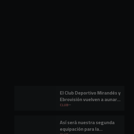
El Club Deportivo Mirandés y
Ebrovisión vuelven a aunar
fútbol y música en Miranda
CLUB
de Ebro
Así será nuestra segunda
equipación para la