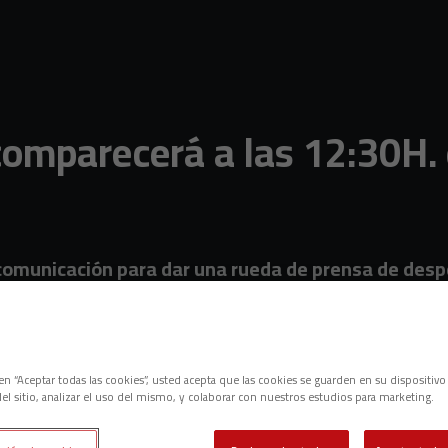
omparecerá a las 12:30H. 
comunicación para dar una rueda de prensa de desp
c en “Aceptar todas las cookies”, usted acepta que las cookies se guarden en su dispositivo
el sitio, analizar el uso del mismo, y colaborar con nuestros estudios para marketing.