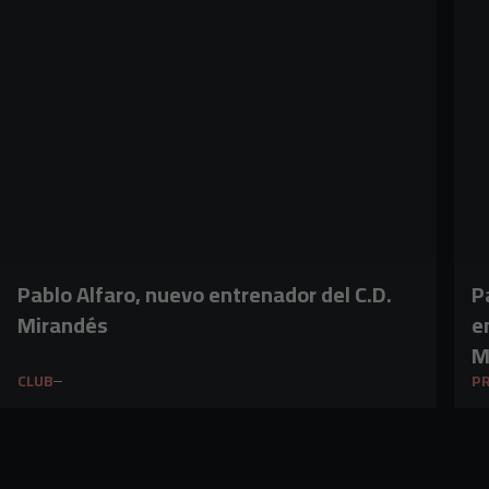
Pablo Alfaro, nuevo entrenador del C.D.
P
Mirandés
e
M
CLUB
PR