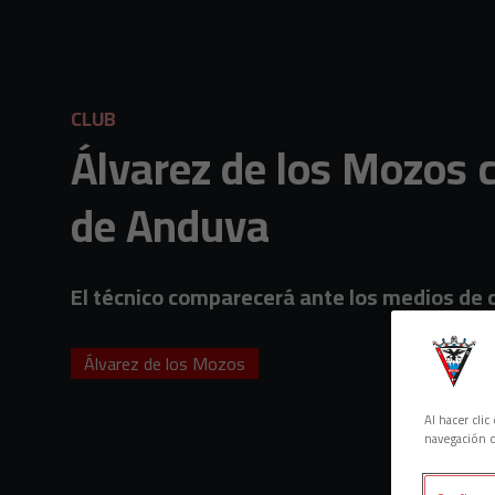
Skip to main content
CLUB
Álvarez de los Mozos c
de Anduva
El técnico comparecerá ante los medios de 
Álvarez de los Mozos
Al hacer cli
navegación d