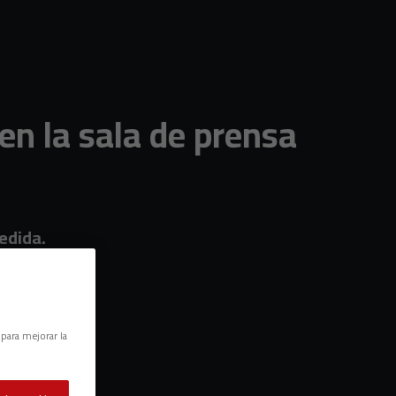
en la sala de prensa
edida.
 para mejorar la