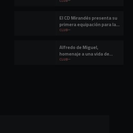
temporada 2026-27
CLUB
El CD Mirandés presenta su
primera equipación para la
temporada 2026/27
CLUB
Alfredo de Miguel,
homenaje a una vida de
empresario en Miranda de
CLUB
Ebro