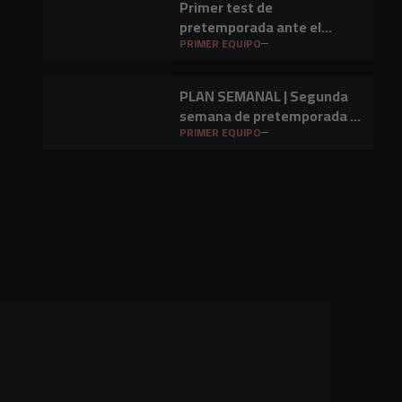
Primer test de
pretemporada ante el
Barakaldo CF
PRIMER EQUIPO
PLAN SEMANAL | Segunda
semana de pretemporada y
primer amistoso a la vista
PRIMER EQUIPO