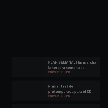
PLAN SEMANAL | En marcha
la tercera semana se
preparación
PRIMER EQUIPO
Primer test de
pretemporada para el CD
Mirandés en Lasesarre
PRIMER EQUIPO