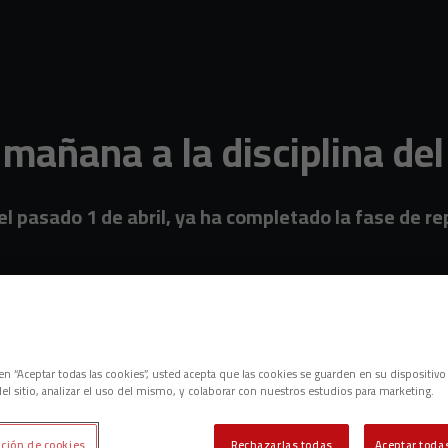
mañana a la disciplina del
a el pasado 1 de abril, ya ha completado la fase de
c en “Aceptar todas las cookies”, usted acepta que las cookies se guarden en su dispositivo
el sitio, analizar el uso del mismo, y colaborar con nuestros estudios para marketing.
ción de cookies
Rechazarlas todas
Aceptar todas