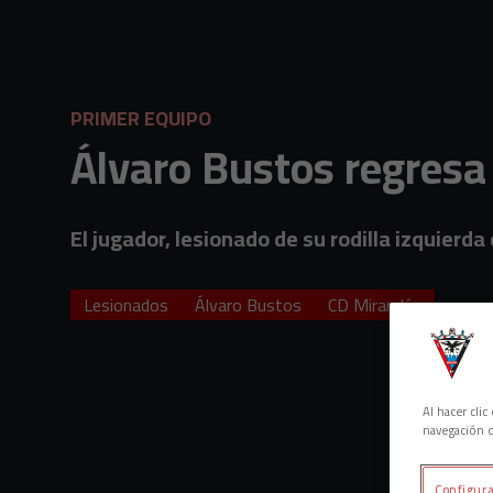
Skip to main content
PRIMER EQUIPO
Álvaro Bustos regresa 
El jugador, lesionado de su rodilla izquierd
Lesionados
Álvaro Bustos
CD Mirandés
Al hacer cli
navegación d
Configura