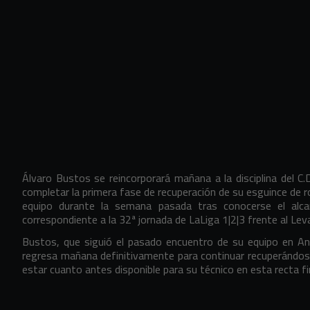
Álvaro Bustos se reincorporará mañana a la disciplina del C
completar la primera fase de recuperación de su esguince de ro
equipo durante la semana pasada tras conocerse el alca
correspondiente a la 32ª jornada de LaLiga 1|2|3 frente al Le
Bustos, que siguió el pasado encuentro de su equipo en And
regresa mañana definitivamente para continuar recuperándose
estar cuanto antes disponible para su técnico en esta recta f