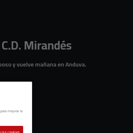
 C.D. Mirandés
 reposo y vuelve mañana en Anduva.
 para mejorar la
 las cookies