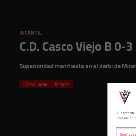
Skip to main content
INFANTIL
C.D. Casco Viejo B 0-3
Superioridad manifiesta en el derbi de Mira
Fútbol base
Infantil
Al hacer cli
navegación d
Configura