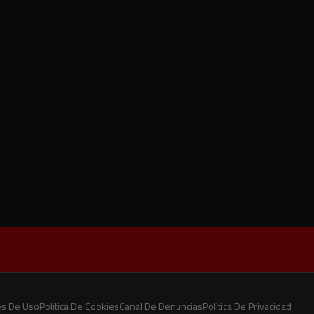
es De Uso
Política De Cookies
Canal De Denuncias
Política De Privacidad