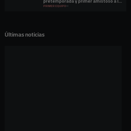
pretemporada y primer amistoso a la
vista
PRIMER EQUIPO
Últimas noticias