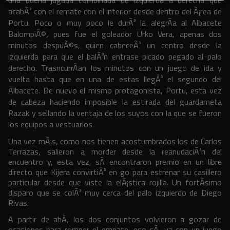
una buena jugada combinada de izquierda a derecha que
acabÃ³ con el remate con el interior desde dentro del Ã¡rea de
Portu. Poco o muy poco le durÃ³ la alegrÃ­a al Albacete
BalompiÃ©, pues fue el goleador Urko Vera, apenas dos
minutos despuÃ©s, quien cabeceÃ³ un centro desde la
izquierda para que el balÃ³n entrase picado pegado al palo
derecho. TrasncurrÃ­an los minutos con un juego de ida y
vuelta hasta que en una de estas llegÃ³ el segundo del
Albacete. De nuevo el mismo protagonista, Portu, esta vez
de cabeza haciendo imposible la estirada del guardameta
Razak y sellando la ventaja de los suyos con la que se fueron
los equipos a vestuarios.
Una vez mÃ¡s, como nos tienen acostumbrados los de Carlos
Terrazas, salieron a morder desde la reanudaciÃ³n del
encuentro y, esta vez, sÃ­ encontraron premio en un libre
directo que Kijera convirtiÃ³ en go para estrenar su casillero
particular desde que viste la elÃ¡stica rojilla. Un fortÃ­simo
disparo que se colÃ³ muy cerca del palo izquierdo de Diego
Rivas.
A partir de ahÃ­, los dos conjuntos volvieron a gozar de
ocasiones para romper el empate, eso sÃ­, ya con un juego