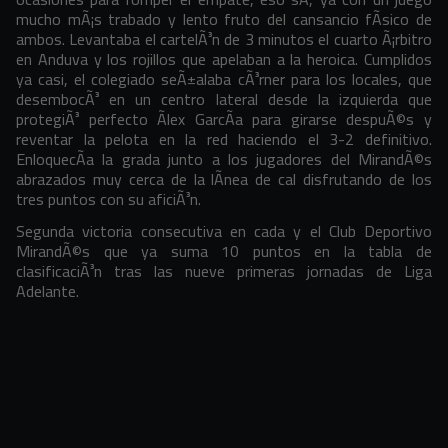
mucho mÃ¡s trabado y lento fruto del cansancio fÃ­sico de
ambos. Levantaba el cartelÃ³n de 3 minutos el cuarto Ã¡rbitro
en Anduva y los rojillos que apelaban a la heroica. Cumplidos
ya casi, el colegiado seÃ±alaba cÃ³rner para los locales, que
desembocÃ³ en un centro lateral desde la izquierda que
protegiÃ³ perfecto Ãlex GarcÃ­a para girarse despuÃ©s y
reventar la pelota en la red haciendo el 3-2 definitivo.
EnloquecÃ­a la grada junto a los jugadores del MirandÃ©s
abrazados muy cerca de la lÃ­nea de cal disfrutando de los
tres puntos con su aficiÃ³n.
Segunda victoria consecutiva en cada y el Club Deportivo
MirandÃ©s que ya suma 10 puntos en la tabla de
clasificaciÃ³n tras las nueve primeras jornadas de Liga
Adelante.