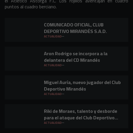
el Atlético Astorga F.C. Los rojillos aventajan en cuatro
puntos al cuadro berciano.
COMUNICADO OFICIAL, CLUB
DEPORTIVO MIRANDÉS S.A.D.
ACTUALIDAD
Aron Rodrigo se incorpora a la
delantera del CD Mirandés
ACTUALIDAD
Miguel Auría, nuevo jugador del Club
Deportivo Mirandés
ACTUALIDAD
Riki de Moraes, talento y desborde
para el ataque del Club Deportivo
Mirandés
ACTUALIDAD