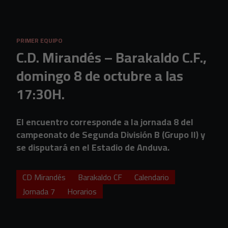
Skip to main content
PRIMER EQUIPO
C.D. Mirandés – Barakaldo C.F.,
domingo 8 de octubre a las
17:30H.
El encuentro corresponde a la jornada 8 del
campeonato de Segunda División B (Grupo II) y
se disputará en el Estadio de Anduva.
CD Mirandés
Barakaldo CF
Calendario
Jornada 7
Horarios