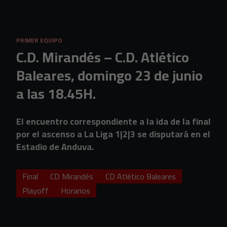
Skip to main content
PRIMER EQUIPO
C.D. Mirandés – C.D. Atlético
Baleares, domingo 23 de junio
a las 18.45H.
El encuentro correspondiente a la ida de la final
por el ascenso a La Liga 1|2|3 se disputará en el
Estadio de Anduva.
Final
CD Mirandés
CD Atlético Baleares
Playoff
Horarios