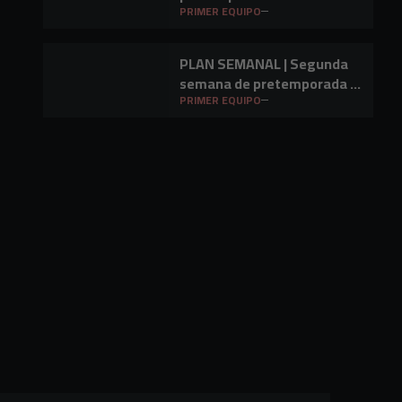
Barakaldo CF
PRIMER EQUIPO
PLAN SEMANAL | Segunda
semana de pretemporada y
primer amistoso a la vista
PRIMER EQUIPO