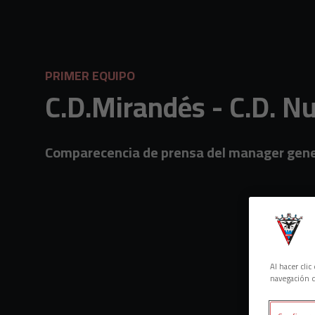
Skip to main content
PRIMER EQUIPO
C.D.Mirandés - C.D. N
Comparecencia de prensa del manager genera
Al hacer cli
navegación d