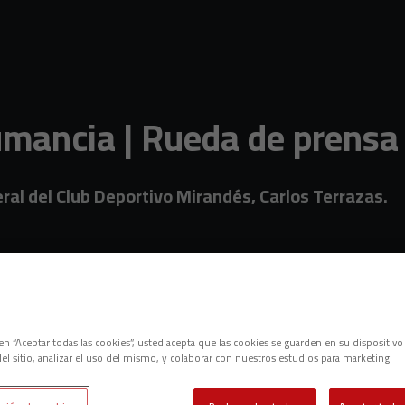
umancia | Rueda de prensa
l del Club Deportivo Mirandés, Carlos Terrazas.
c en “Aceptar todas las cookies”, usted acepta que las cookies se guarden en su dispositivo
el sitio, analizar el uso del mismo, y colaborar con nuestros estudios para marketing.