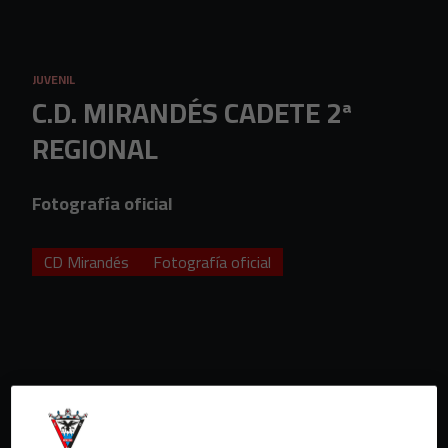
Skip to main content
JUVENIL
C.D. MIRANDÉS CADETE 2ª
REGIONAL
Fotografía oficial
CD Mirandés
Fotografía oficial