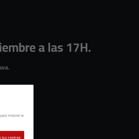
iembre a las 17H.
uva.
 para mejorar la
 las cookies