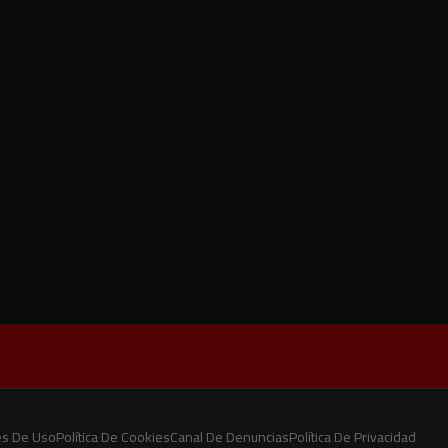
es De Uso
Política De Cookies
Canal De Denuncias
Política De Privacidad