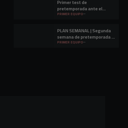
Primer test de
pretemporada ante el
Barakaldo CF
PRIMER EQUIPO
PLAN SEMANAL | Segunda
semana de pretemporada y
primer amistoso a la vista
PRIMER EQUIPO