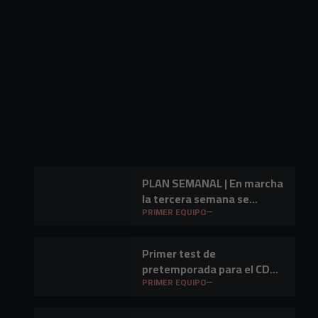
PLAN SEMANAL | En marcha
la tercera semana se
preparación
PRIMER EQUIPO
Primer test de
pretemporada para el CD
Mirandés en Lasesarre
PRIMER EQUIPO