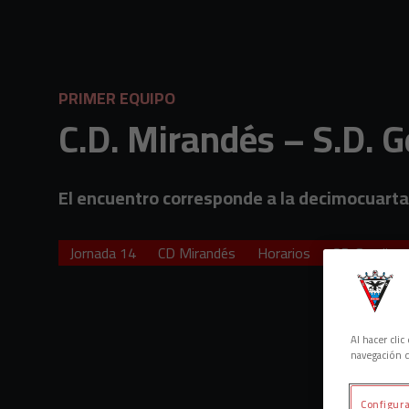
Skip to main content
PRIMER EQUIPO
C.D. Mirandés – S.D. 
El encuentro corresponde a la decimocuarta 
Jornada 14
CD Mirandés
Horarios
SD Gernika
Al hacer cli
navegación d
Configura